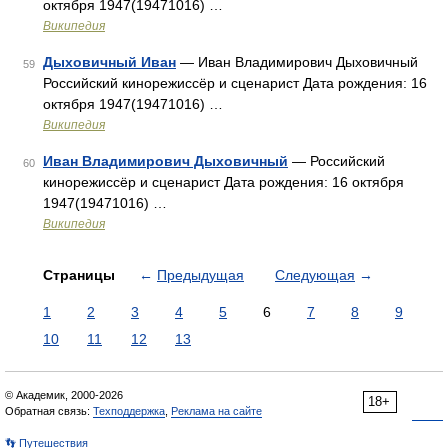
октября 1947(19471016) …
Википедия
Дыховичный Иван
— Иван Владимирович Дыховичный
59
Российский кинорежиссёр и сценарист Дата рождения: 16
октября 1947(19471016) …
Википедия
Иван Владимирович Дыховичный
— Российский
60
кинорежиссёр и сценарист Дата рождения: 16 октября
1947(19471016) …
Википедия
Страницы
←
Предыдущая
Следующая
→
1
2
3
4
5
6
7
8
9
10
11
12
13
© Академик, 2000-2026
18+
Обратная связь:
Техподдержка
,
Реклама на сайте
👣 Путешествия